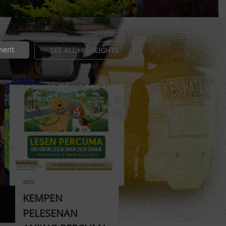
ment
SEE ALL HIGHLIGHTS
MDL
MDL
KEMPEN
MAJLIS APRESIASI
›
PELESENAN
BERSAMA