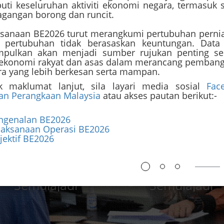
uti keseluruhan aktiviti ekonomi negara, termasuk 
agangan borong dan runcit.
ksanaan BE2026 turut merangkumi pertubuhan perni
a pertubuhan tidak berasaskan keuntungan. Data
mpulkan akan menjadi sumber rujukan penting se
 ekonomi rakyat dan asas dalam merancang pemban
ra yang lebih berkesan serta mampan.
PANTAS
k maklumat lanjut, sila layari media sosial
Face
tan Perangkaan Malaysia
atau akses pautan berikut:-
ngenalan BE2026
laksanaan Operasi BE2026
jektif BE2026
plikasi Mobile
Pautan Facebook
Alam
Alam
Semulajadi
Semulajadi