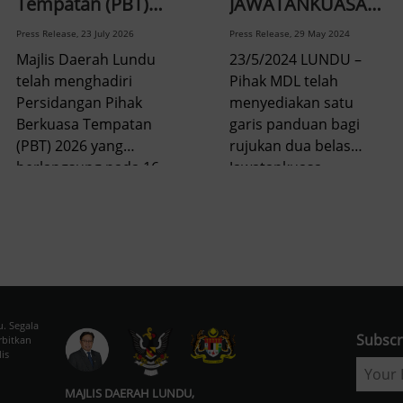
Tempatan (PBT)
JAWATANKUASA
2026
KOMUNITI ZON
Press Release, 23 July 2026
Press Release, 29 May 2024
Majlis Daerah Lundu
23/5/2024 LUNDU –
telah menghadiri
Pihak MDL telah
Persidangan Pihak
menyediakan satu
Berkuasa Tempatan
garis panduan bagi
(PBT) 2026 yang
rujukan dua belas
berlangsung pada 16
Jawatankuasa
Julai 2026 hingga 17
Komuniti Zon yang
Julai 2026 di Voco by
telah dibentuk dalam
IHG Kuching.
pentadbiran MDL bagi
Persidangan ini telah
menyelia dan
disertai oleh Ahli-ahli
memahami peranan
Majlis, Setiausaha
setiap ahli
Majlis serta kakitangan
jawatankuasa yang
u. Segala
Majlis Daerah Lundu.
telah dilantik. Garis
Subscr
rbitkan
is
Persidangan tersebut
Panduan tersebut
merupakan anjuran
telah dirasmikan oleh
MAJLIS DAERAH LUNDU,