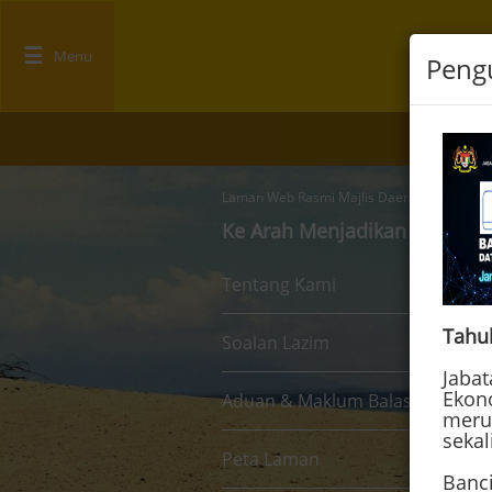
☰
Menu
Pen
Laman Web Rasmi Majlis Daerah Lundu
Ke Arah Menjadikan Lundu B
Tentang Kami
Tahu
Soalan Lazim
Jaba
Ekon
Aduan & Maklum Balas
meru
sekal
Peta Laman
Banc