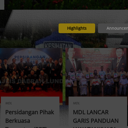
Highlights
Announce
MDL
MDL
Persidangan Pihak
MDL LANCAR
Berkuasa
GARIS PANDUAN