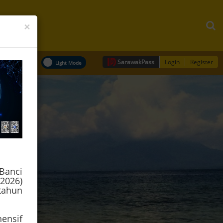
×
Sarawak
Pass
Login
Register
Banci
2026)
tahun
ensif