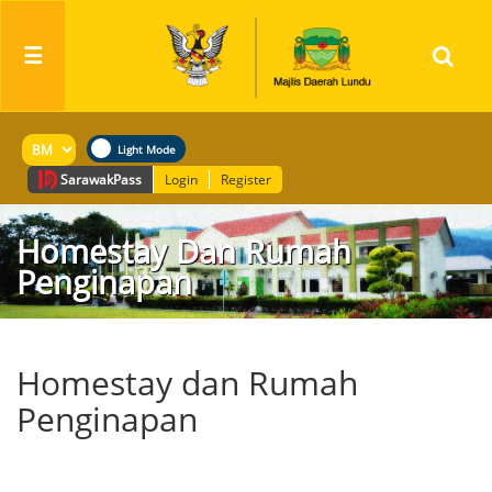
☰
Sarawak
Pass
Login
Register
Homestay Dan Rumah
Penginapan
Homestay dan Rumah
Penginapan