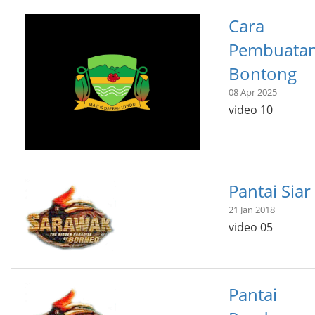
Cara
Pembuata
Bontong
08 Apr 2025
video 10
Pantai Siar
21 Jan 2018
video 05
Pantai