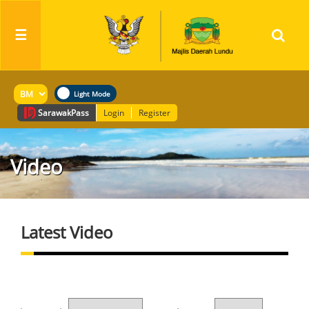
☰
Sarawak
Pass
Login
Register
Video
Latest Video