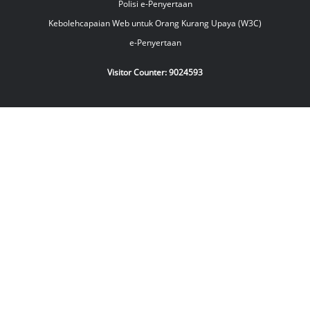
Polisi e-Penyertaan
Kebolehcapaian Web untuk Orang Kurang Upaya (W3C)
e-Penyertaan
Visitor Counter:
9024593