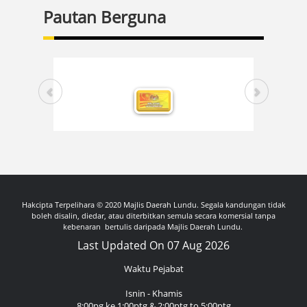
Pautan Berguna
Hakcipta Terpelihara © 2020 Majlis Daerah Lundu. Segala kandungan tidak
boleh disalin, diedar, atau diterbitkan semula secara komersial tanpa
kebenaran bertulis daripada Majlis Daerah Lundu.
Last Updated On 07 Aug 2026
Waktu Pejabat
Isnin - Khamis
8:00pg ke 1:00ptg & 2:00ptg to 5:00ptg