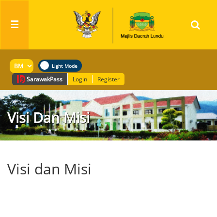
☰
Sarawak
Pass
Login
Register
Visi Dan Misi
Visi dan Misi