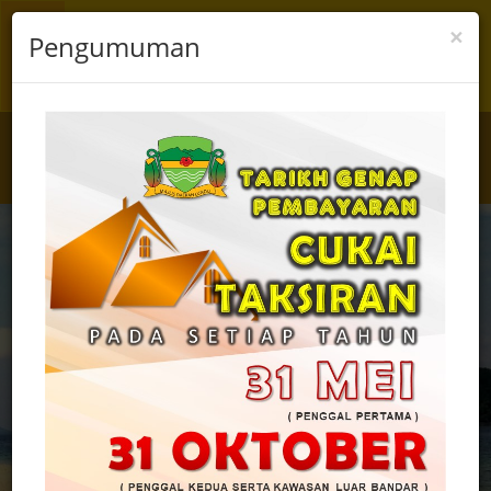
×
Pengumuman
☰
Sarawak
Pass
Login
Register
Laman Web Rasmi Majlis Daerah Lundu
Ke Arah Menjadikan Lundu Bandar Pantai
Semulajadi
Tentang Kami
Soalan Lazim
Aduan & Maklum Balas