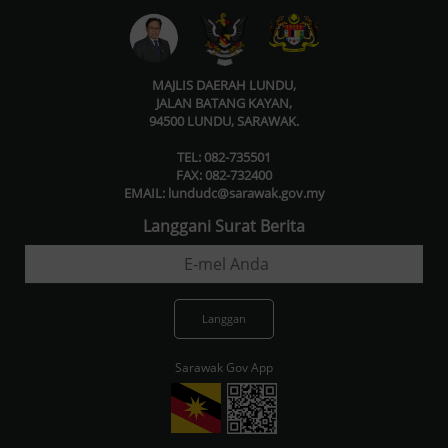
n
kep
ti
Tem
Lun
MAJLIS DAERAH LUNDU,
tuk
Pen
JALAN BATANG KAYAN,
Sas
94500 LUNDU, SARAWAK.
Cuk
TEL: 082-735501
kateg
FAX: 082-732400
tin
EMAIL: lundudc@sarawak.gov.my
diu
Langgani Surat Berita
war
Lun
dan
mem
Sem
men
Sarawak Gov App
mem
n
men
pen