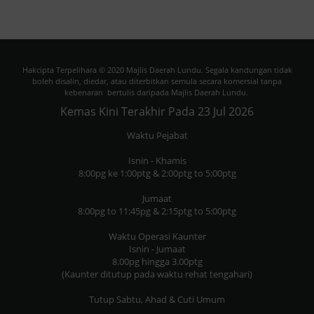
l
tersebut telah dihadiri oleh
Majl
n,
barisan pengurusan Majlis
Daerah
kil
Daerah Lundu yang diketuai
ter
ian
oleh Setiausaha Majlis, Hajah
ber
Hakcipta Terpelihara © 2020 Majlis Daerah Lundu. Segala kandungan tidak
an
Norashikin binti Brahim. Tujuan
Sara
boleh disalin, diedar, atau diterbitkan semula secara komersial tanpa
kunjungan ini adalah bagi
Omb
kebenaran bertulis daripada Majlis Daerah Lundu.
ng,
memperkenalkan peranan dan
Pre
Kemas Kini Terakhir Pada 23 Jul 2026
ng
fungsi Majlis Daerah Lundu di
ker
Waktu Pejabat
,
samping memperkukuhkan
Kes
niti
hubungan kerjasama antara
dan
Isnin - Khamis
8:00pg ke 1:00ptg & 2:00ptg to 5:00ptg
lis
agensi, khususnya dalam
(MP
memastikan kelancaran urusan
pada
Jumaat
du
pentadbiran serta pelaksanaan
"Tr
8:00pg to 11:45pg & 2:15ptg to 5:00ptg
pembangunandi Daerah Lundu.
Tem
Waktu Operasi Kaunter
ha
Pen
Isnin - Jumaat
kkan
Beri
8.00pg hingga 3.00ptg
(Kaunter ditutup pada waktu rehat tengahari)
nyak
Sem
MPH
Tutup Sabtu, Ahad & Cuti Umum
anu