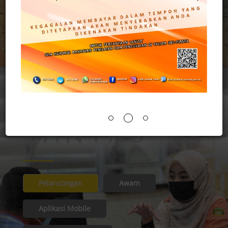
Peta Laman
Hubungi Kami
PAUTAN
PANTAS
Pelancongan
Awam
Aplikasi Mobile