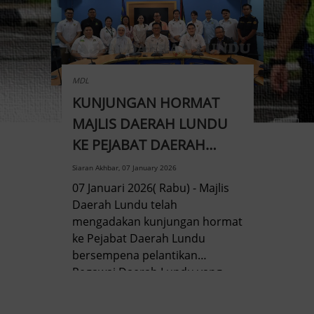
MDL
MDL
KUNJUNGAN HORMAT
Per
‹
›
I
MAJLIS DAERAH LUNDU
Be
KE PEJABAT DAERAH
20
LUNDU
Siaran Akhbar, 07 January 2026
Siaran
07 Januari 2026( Rabu) - Majlis
Maj
Daerah Lundu telah
men
i
mengadakan kunjungan hormat
Ber
Raia,
ke Pejabat Daerah Lundu
yan
bersempena pelantikan
2026
n
Pegawai Daerah Lundu yang
Voc
baharu, Encik Zulkarnain bin
Pers
 oleh
Ismail. Kunjungan hormat
oleh